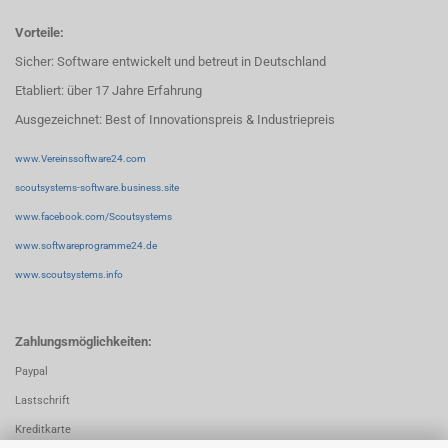
Vorteile:
Sicher: Software entwickelt und betreut in Deutschland
Etabliert: über 17 Jahre Erfahrung
Ausgezeichnet: Best of Innovationspreis & Industriepreis
www.Vereinssoftware24.com
scoutsystems-software.business.site
www.facebook.com/Scoutsystems
www.softwareprogramme24.de
www.scoutsystems.info
Zahlungsmöglichkeiten:
Paypal
Lastschrift
Kreditkarte