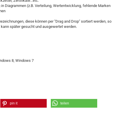
ttel, Zertifikate...etc.
g in Diagrammen (z.B. Verteilung, Wertentwicklung, fehlende Marken
umen
Bezeichnungen, diese können per "Drag and Drop" sortiert werden, so
n kann später gesucht und ausgewertet werden.
indows 8, Windows 7
pin it
teilen