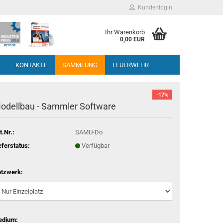
Kundenlogin
Ihr Warenkorb
0,00 EUR
G
KONTAKTE
SAMMLUNG
FEUERWEHR
-17%
odellbau - Sammler Software
t.Nr.:
SAMU-Do
eferstatus:
Verfügbar
tzwerk:
edium: