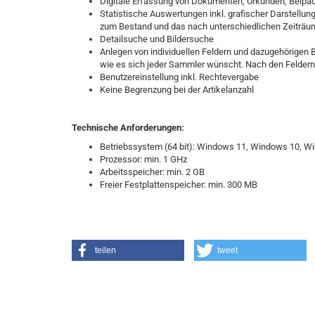
Digitale Erfassung von Dokumenten, Urkunden, Beipackze
Statistische Auswertungen inkl. grafischer Darstellun
zum Bestand und das nach unterschiedlichen Zeiträ
Detailsuche und Bildersuche
Anlegen von individuellen Feldern und dazugehörigen 
wie es sich jeder Sammler wünscht. Nach den Felder
Benutzereinstellung inkl. Rechtevergabe
Keine Begrenzung bei der Artikelanzahl
Technische Anforderungen:
Betriebssystem (64 bit): Windows 11, Windows 10, W
Prozessor: min. 1 GHz
Arbeitsspeicher: min. 2 GB
Freier Festplattenspeicher: min. 300 MB
teilen
tweet