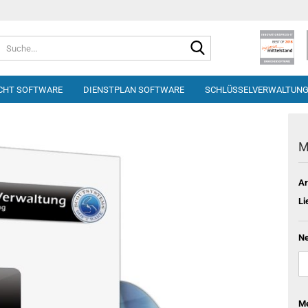
Suche...
CHT SOFTWARE
DIENSTPLAN SOFTWARE
SCHLÜSSELVERWALTUN
M
Ar
Li
Ne
M