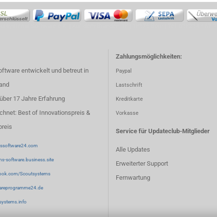
utsystems Software e.K. | Auf dem Branden 18 | 18375 Born | Tel: 038234 / 67 9
Zahlungsmöglichkeiten:
oftware entwickelt und betreut in
Paypal
and
Lastschrift
: über 17 Jahre Erfahrung
Kreditkarte
hnet: Best of Innovationspreis &
Vorkasse
preis
Service für Updateclub-Mitglieder
ssoftware24.com
Alle Updates
s-software.business.site
Erweiterter Support
ook.com/Scoutsystems
Fernwartung
areprogramme24.de
ystems.info