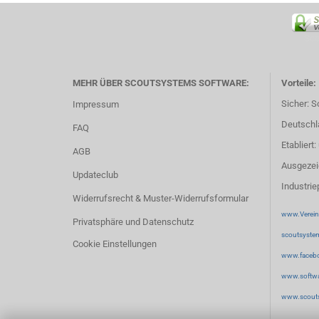
Sco
MEHR ÜBER SCOUTSYSTEMS SOFTWARE:
Vorteile:
Sicher: S
Impressum
Deutschl
FAQ
Etabliert
AGB
Ausgezeic
Updateclub
Industrie
Widerrufsrecht & Muster-Widerrufsformular
www.Verein
Privatsphäre und Datenschutz
scoutsystem
Cookie Einstellungen
www.faceb
www.softw
www.scouts