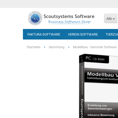
Alle
FAKTURA SOFTWARE
VEREIN SOFTWARE
TIERZU
»
»
Startseite
Sammlung
Modellbau - Sammler Software