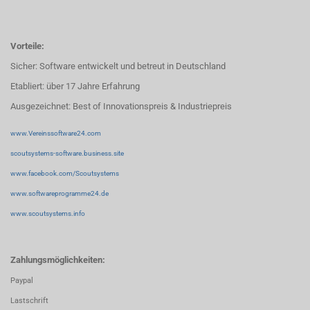
Vorteile:
Sicher: Software entwickelt und betreut in Deutschland
Etabliert: über 17 Jahre Erfahrung
Ausgezeichnet: Best of Innovationspreis & Industriepreis
www.Vereinssoftware24.com
scoutsystems-software.business.site
www.facebook.com/Scoutsystems
www.softwareprogramme24.de
www.scoutsystems.info
Zahlungsmöglichkeiten:
Paypal
Lastschrift